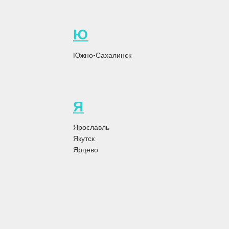
05.12.2023
Опубликовано
adminhm
Ю
Как провести глубокую химчистку ковров: секреты чистоты и
Южно-Сахалинск
свежести Ковры являются неотъемлемой частью интерьера и
придают комфорт и у...
Читать статью
Я
Ярославль
Якутск
Ярцево