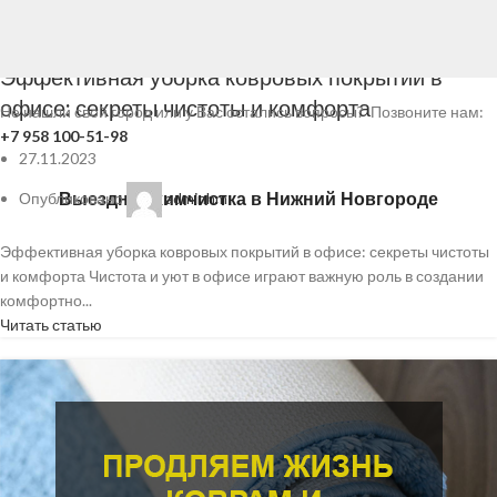
27
Ноя
Химчистка ковров
Эффективная уборка ковровых покрытий в
офисе: секреты чистоты и комфорта
Не нашли свой город или у Вас остались вопросы? Позвоните нам:
+7 958 100-51-98
27.11.2023
Выездная химчистка
в Нижний Новгороде
Опубликовано
adminhm
Эффективная уборка ковровых покрытий в офисе: секреты чистоты
и комфорта Чистота и уют в офисе играют важную роль в создании
комфортно...
Читать статью