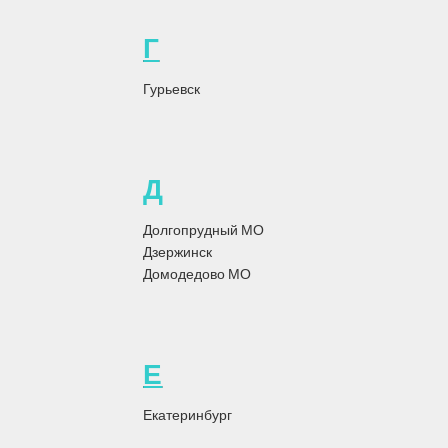
обуви с грязными подошвами или каблуками. Также рекомендуется
Г
использовать коврики перед входом, чтобы минимизировать
попадание грязи на ковер.
Гурьевск
5. Профессиональная химчистка:
Помимо регулярной
самостоятельной чистки, рекомендуется периодически обращаться
к профессионалам для глубокой химчистки ковров. Это поможет
удалить глубокие загрязнения и освежить внешний вид ковра.
Д
Следуя этим советам, вы сможете убрать ковры и сохранить их в
Долгопрудный МО
идеальном состоянии. Регулярная химчистка, удаление пятен,
Дзержинск
предотвращение повреждений и профессиональная помощь
Домодедово МО
помогут вам сохранить ковры красивыми и чистыми на протяжении
долгого времени.
Е
Теги:
Химчистка ковра
Екатеринбург
Обратно к списку