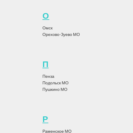
создании к...
Читать статью
О
Омск
21
Дек
Орехово-Зуево МО
Химчистка ковров
Эффективная химчистка ковров: секреты
чистоты и свежести
П
21.12.2023
Пенза
Опубликовано
adminhm
Подольск МО
Пушкино МО
Эффективная химчистка ковров: секреты чистоты и свежести
Химчистка ковров - незаменимый способ обеспечить безупречную
чистоту и свежес...
Читать статью
Р
Раменское МО
18
Дек